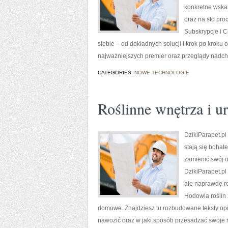
konkretne wska
oraz na sto pro
Subskrypcje i C
siebie – od dokładnych solucji i krok po krok
najważniejszych premier oraz przeglądy nadcho
CATEGORIES:
NOWE TECHNOLOGIE
Roślinne wnętrza i u
DzikiParapet.pl
stają się bohat
zamienić swój o
DzikiParapet.pl
ale naprawdę r
Hodowla roślin 
domowe. Znajdziesz tu rozbudowane teksty opi
nawozić oraz w jaki sposób przesadzać swoje r