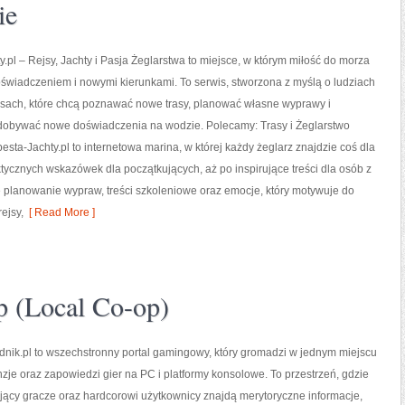
ie
.pl – Rejsy, Jachty i Pasja Żeglarstwa to miejsce, w którym miłość do morza
oświadczeniem i nowymi kierunkami. To serwis, stworzona z myślą o ludziach
jsach, które chcą poznawać nowe trasy, planować własne wyprawy i
dobywać nowe doświadczenia na wodzie. Polecamy: Trasy i Żeglarstwo
sta-Jachty.pl to internetowa marina, w której każdy żeglarz znajdzie coś dla
ktycznych wskazówek dla początkujących, aż po inspirujące treści dla osób z
 planowanie wypraw, treści szkoleniowe oraz emocje, który motywuje do
ejsy,
[ Read More ]
 (Local Co-op)
nik.pl to wszechstronny portal gamingowy, który gromadzi w jednym miejscu
enzje oraz zapowiedzi gier na PC i platformy konsolowe. To przestrzeń, gdzie
ący gracze oraz hardcorowi użytkownicy znajdą merytoryczne informacje,