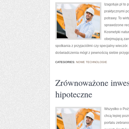
Izagotuje.pl to
praktycznymi p
potrawy. To wir
sprawdzone rec
Kosmetyki natur
obejmującą zaró
spotkania z przyjaciółmi czy specjalny wieczór.
doświadczenia mógł z pewnością siebie przyg
CATEGORIES:
NOWE TECHNOLOGIE
Zrównoważone inwes
hipoteczne
Wszystko o Poży
chcą lepiej poz
portalu zebrano