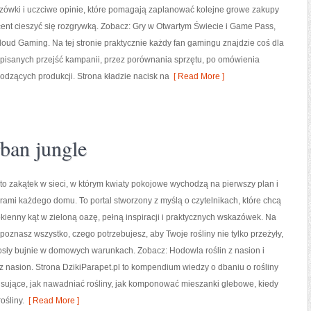
zówki i uczciwe opinie, które pomagają zaplanować kolejne growe zakupy
cent cieszyć się rozgrywką. Zobacz: Gry w Otwartym Świecie i Game Pass,
loud Gaming. Na tej stronie praktycznie każdy fan gamingu znajdzie coś dla
u opisanych przejść kampanii, przez porównania sprzętu, po omówienia
dzących produkcji. Strona kładzie nacisk na
[ Read More ]
rban jungle
 to zakątek w sieci, w którym kwiaty pokojowe wychodzą na pierwszy plan i
erami każdego domu. To portal stworzony z myślą o czytelnikach, które chcą
kienny kąt w zieloną oazę, pełną inspiracji i praktycznych wskazówek. Na
 poznasz wszystko, czego potrzebujesz, aby Twoje rośliny nie tylko przeżyły,
osły bujnie w domowych warunkach. Zobacz: Hodowla roślin z nasion i
z nasion. Strona DzikiParapet.pl to kompendium wiedzy o dbaniu o rośliny
sujące, jak nawadniać rośliny, jak komponować mieszanki glebowe, kiedy
ośliny.
[ Read More ]