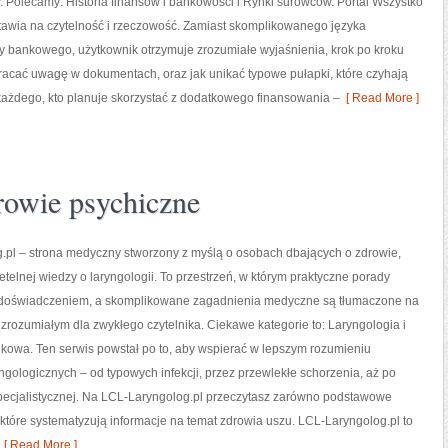
 Polecamy: Historia finansów i bankowości i Rynki surowców. Portal Wszystko
tawia na czytelność i rzeczowość. Zamiast skomplikowanego języka
y bankowego, użytkownik otrzymuje zrozumiałe wyjaśnienia, krok po kroku
wracać uwagę w dokumentach, oraz jak unikać typowe pułapki, które czyhają
 każdego, kto planuje skorzystać z dodatkowego finansowania –
[ Read More ]
rowie psychiczne
.pl – strona medyczny stworzony z myślą o osobach dbających o zdrowie,
zetelnej wiedzy o laryngologii. To przestrzeń, w którym praktyczne porady
z doświadczeniem, a skomplikowane zagadnienia medyczne są tłumaczone na
 zrozumiałym dla zwykłego czytelnika. Ciekawe kategorie to: Laryngologia i
kowa. Ten serwis powstał po to, aby wspierać w lepszym rozumieniu
gologicznych – od typowych infekcji, przez przewlekłe schorzenia, aż po
ecjalistycznej. Na LCL-Laryngolog.pl przeczytasz zarówno podstawowe
, które systematyzują informacje na temat zdrowia uszu. LCL-Laryngolog.pl to
[ Read More ]