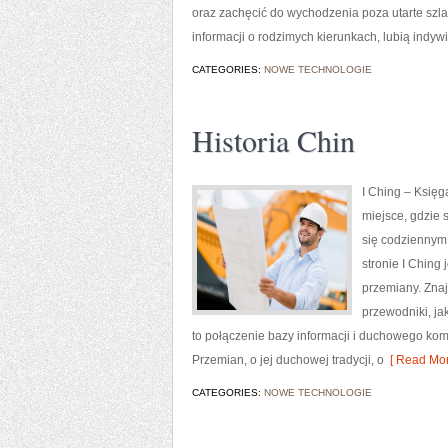
oraz zachęcić do wychodzenia poza utarte szla
informacji o rodzimych kierunkach, lubią indy
CATEGORIES:
NOWE TECHNOLOGIE
Historia Chin
I Ching – Księg
miejsce, gdzie 
się codziennym
stronie I Ching
przemiany. Znaj
przewodniki, ja
to połączenie bazy informacji i duchowego kom
Przemian, o jej duchowej tradycji, o
[ Read Mor
CATEGORIES:
NOWE TECHNOLOGIE