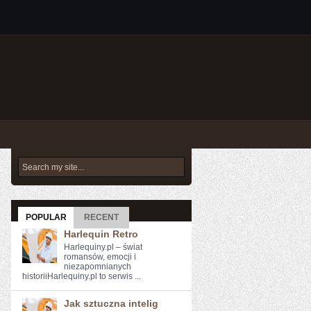
POPULAR
RECENT
Harlequin Retro
Harlequiny.pl – świat
romansów, emocji i
niezapomnianych
historiiHarlequiny.pl to serwis ...
Jak sztuczna intelig