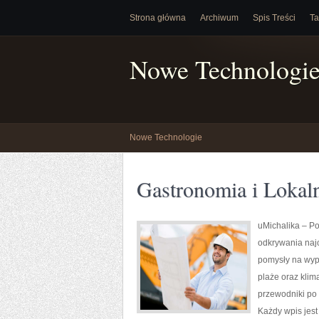
Strona główna
Archiwum
Spis Treści
Ta
Nowe Technologi
Nowe Technologie
Gastronomia i Lokal
uMichalika – Po
odkrywania najc
pomysły na wypa
plaże oraz kli
przewodniki po 
Każdy wpis jest