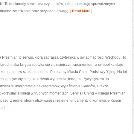
ki. To doskonały serwis dla czytelników, które poszukują sprawdzonych
widualne zwiedzanie oraz przykładają wagę
[ Read More ]
a Przemian to serwis, która zaprasza czytelnika w świat mądrości Wschodu. To
starochińska księga spotyka się z dzisiejszym spojrzeniem, a symbolika staje
 kompasem w szukaniu sensu. Polecamy Miasta Chin i Podstawy Yijing. Na tej
 jest opisywany nie jako dziwna wyrocznia, lecz jako żywy system do
dziesz tu interpretacje heksagramów, wyjaśnienia układów, a także
k korzystać z księgi w trudnych momentach. Serwis I Ching – Księga Przemian
pasu. Z jednej strony otrzymujesz rzetelne fundamenty o kontekście Księgi
e ]