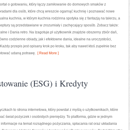
 portal o gotowaniu, który łączy zamiłowanie do domowych smaków z
oradami dla osób, które chcą wreszcie ogarnąć kuchnię i poznawać nowe
tualna kuchnia, w którym kuchnia rodzinna spotyka się z fantazją na talerzu, a
eptury są przedstawiane w zrozumiały i zachęcający sposób. Zobacz także:
alne i Dania retro. Na Izagotuje.pl użytkownik znajdzie obszerny zbiór dań,
wno codzienne obiady, jak i efektowne dania, idealne na uroczystości,
 Każdy przepis jest opisany krok po kroku, tak aby nawet ktoś zupełnie bez
otować udaną potrawę.
[ Read More ]
towanie (ESG) i Kredyty
czkach to strona internetowa, który powstał z myślą o użytkownikach, które
nać świat pożyczek i osobistych pieniędzy. To platforma, gdzie w jednym
 informacje na temat rozsądnego pożyczania, spłacania rat oraz układania