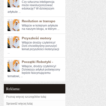
Czy sztuczna ‍inteligencja
może rewolucjonizować
edukację? W dzisiejszym
artykule‌ ...
Revilution w transpo
Witajcie w kolejnym artykule
na naszym blogu, w którym ...
Przyszłość motory
Witajcie drodzy czytelnicy!
Dziś chcielibyśmy poruszyć
‍temat przyszłości motoryzacji
...
Początki Robotyki -
Witajcie, drodzy ‌czytelnicy!
Dzisiejszy artykuł poświęcony
będzie fascynującemu
tematowi, ...
Reklama:
Poznaj więcej szczegółów tutaj
Sprawdź więcej tutaj