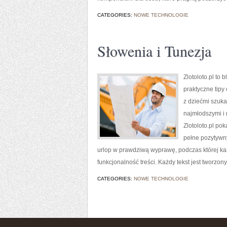
CATEGORIES:
NOWE TECHNOLOGIE
Słowenia i Tunezja
Zlotoloto.pl to
praktyczne tipy
z dziećmi szuka
najmłodszymi i 
Zlotoloto.pl po
pełne pozytywny
urlop w prawdziwą wyprawę, podczas której każd
funkcjonalność treści. Każdy tekst jest tworzony
CATEGORIES:
NOWE TECHNOLOGIE