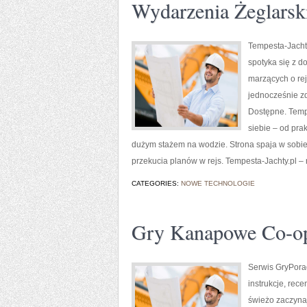
Wydarzenia Żeglarsk
Tempesta-Jachty
spotyka się z d
marzących o re
jednocześnie z
Dostępne. Tempe
siebie – od pra
dużym stażem na wodzie. Strona spaja w sobie
przekucia planów w rejs. Tempesta-Jachty.pl – r
CATEGORIES:
NOWE TECHNOLOGIE
Gry Kanapowe Co-op
Serwis GryPorad
instrukcje, rec
świeżo zaczynaj