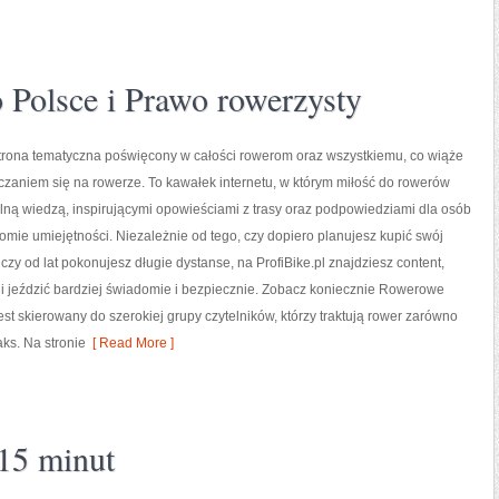
 Polsce i Prawo rowerzysty
 strona tematyczna poświęcony w całości rowerom oraz wszystkiemu, co wiąże
czaniem się na rowerze. To kawałek internetu, w którym miłość do rowerów
telną wiedzą, inspirującymi opowieściami z trasy oraz podpowiedziami dla osób
mie umiejętności. Niezależnie od tego, czy dopiero planujesz kupić swój
 czy od lat pokonujesz długie dystanse, na ProfiBike.pl znajdziesz content,
i jeździć bardziej świadomie i bezpiecznie. Zobacz koniecznie Rowerowe
est skierowany do szerokiej grupy czytelników, którzy traktują rower zarówno
aks. Na stronie
[ Read More ]
 15 minut