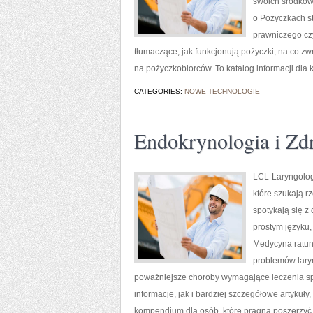
swoich środków.
o Pożyczkach s
prawniczego cz
tłumaczące, jak funkcjonują pożyczki, na co z
na pożyczkobiorców. To katalog informacji dla
CATEGORIES:
NOWE TECHNOLOGIE
Endokrynologia i Zd
LCL-Laryngolog
które szukają r
spotykają się 
prostym języku,
Medycyna ratun
problemów laryn
poważniejsze choroby wymagające leczenia sp
informacje, jak i bardziej szczegółowe artykuły
kompendium dla osób, które pragną poszerzyć