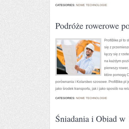
CATEGORIES:
NOWE TECHNOLOGIE
Podróże rowerowe po
ProfiBike.pl to
się z przemiesz
łączy się z rze
na każdym pozio
pierwszy rower,
które pomogą C
porównania i Kolarstwo szosowe. ProfiBike.pl j
jako środek transportu, jak i jako sposób na rel
CATEGORIES:
NOWE TECHNOLOGIE
Śniadania i Obiad w