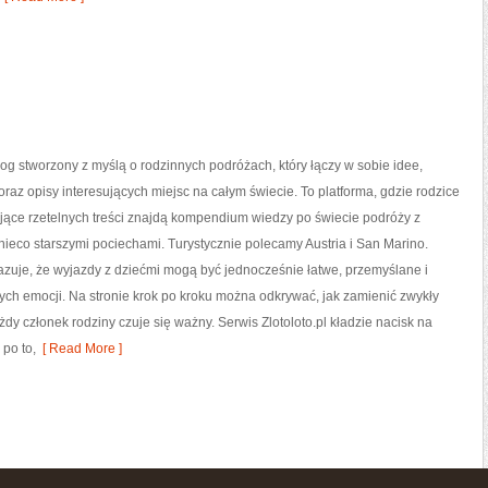
 blog stworzony z myślą o rodzinnych podróżach, który łączy w sobie idee,
 oraz opisy interesujących miejsc na całym świecie. To platforma, gdzie rodzice
jące rzetelnych treści znajdą kompendium wiedzy po świecie podróży z
nieco starszymi pociechami. Turystycznie polecamy Austria i San Marino.
kazuje, że wyjazdy z dziećmi mogą być jednocześnie łatwe, przemyślane i
ch emocji. Na stronie krok po kroku można odkrywać, jak zamienić zwykły
y członek rodziny czuje się ważny. Serwis Zlotoloto.pl kładzie nacisk na
 po to,
[ Read More ]