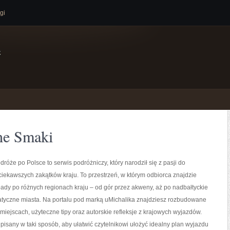
gi
e
ne Smaki
dróże po Polsce to serwis podróżniczy, który narodził się z pasji do
iekawszych zakątków kraju. To przestrzeń, w którym odbiorca znajdzie
dy po różnych regionach kraju – od gór przez akweny, aż po nadbałtyckie
matyczne miasta. Na portalu pod marką uMichalika znajdziesz rozbudowane
miejscach, użyteczne tipy oraz autorskie refleksje z krajowych wyjazdów.
 pisany w taki sposób, aby ułatwić czytelnikowi ułożyć idealny plan wyjazdu