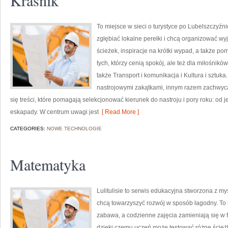
Kraśnik
To miejsce w sieci o turystyce po Lubelszczyźni
zgłębiać lokalne perełki i chcą organizować wy
ścieżek, inspiracje na krótki wypad, a także po
tych, którzy cenią spokój, ale też dla miłośnikó
także Transport i komunikacja i Kultura i sztuka
nastrojowymi zakątkami, innym razem zachwyca 
się treści, które pomagają selekcjonować kierunek do nastroju i pory roku: od
eskapady. W centrum uwagi jest
[ Read More ]
CATEGORIES:
NOWE TECHNOLOGIE
Matematyka
Lulitulisie to serwis edukacyjna stworzona z m
chcą towarzyszyć rozwój w sposób łagodny. To
zabawa, a codzienne zajęcia zamieniają się w 
dzięki czemu uczeń może testować różne ścieżki