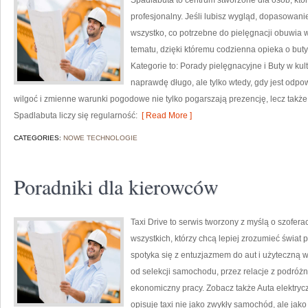
Spadlabuta to centrum stworzone dla osób, któ
profesjonalny. Jeśli lubisz wygląd, dopasowanie
wszystko, co potrzebne do pielęgnacji obuwia w
tematu, dzięki któremu codzienna opieka o buty 
Kategorie to: Porady pielęgnacyjne i Buty w kult
naprawdę długo, ale tylko wtedy, gdy jest odpo
wilgoć i zmienne warunki pogodowe nie tylko pogarszają prezencję, lecz także 
Spadlabuta liczy się regularność:
[ Read More ]
CATEGORIES:
NOWE TECHNOLOGIE
Poradniki dla kierowców
Taxi Drive to serwis tworzony z myślą o szofera
wszystkich, którzy chcą lepiej zrozumieć świat
spotyka się z entuzjazmem do aut i użyteczną 
od selekcji samochodu, przez relacje z podróżn
ekonomiczny pracy. Zobacz także Auta elektrycz
opisuje taxi nie jako zwykły samochód, ale jako