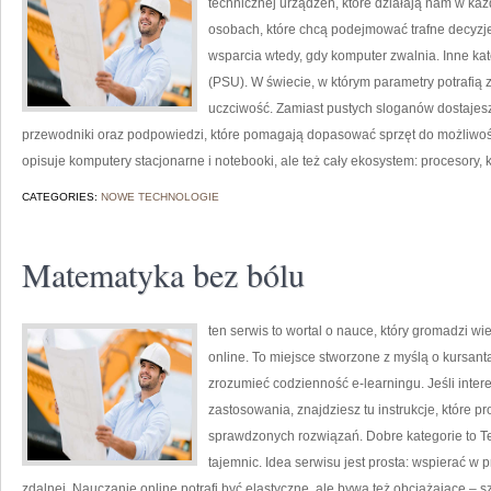
technicznej urządzeń, które działają nam w ka
osobach, które chcą podejmować trafne decyzje,
wsparcia wtedy, gdy komputer zwalnia. Inne kate
(PSU). W świecie, w którym parametry potrafią 
uczciwość. Zamiast pustych sloganów dostajesz
przewodniki oraz podpowiedzi, które pomagają dopasować sprzęt do możliwoś
opisuje komputery stacjonarne i notebooki, ale też cały ekosystem: procesory, 
CATEGORIES:
NOWE TECHNOLOGIE
Matematyka bez bólu
ten serwis to wortal o nauce, który gromadzi wi
online. To miejsce stworzone z myślą o kursant
zrozumieć codzienność e-learningu. Jeśli intere
zastosowania, znajdziesz tu instrukcje, które 
sprawdzonych rozwiązań. Dobre kategorie to T
tajemnic. Idea serwisu jest prosta: wspierać w 
zdalnej. Nauczanie online potrafi być elastyczne, ale bywa też obciążające – s