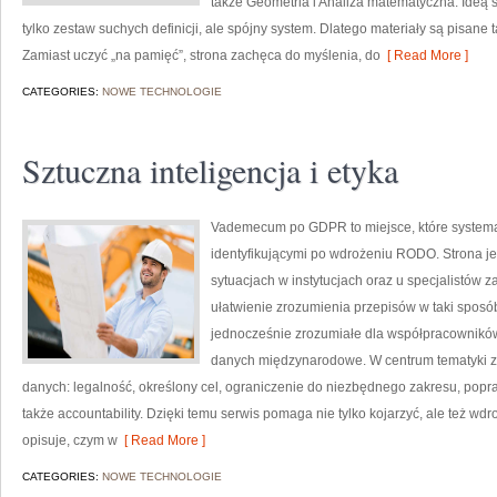
także Geometria i Analiza matematyczna. Ideą s
tylko zestaw suchych definicji, ale spójny system. Dlatego materiały są pisane 
Zamiast uczyć „na pamięć”, strona zachęca do myślenia, do
[ Read More ]
CATEGORIES:
NOWE TECHNOLOGIE
Sztuczna inteligencja i etyka
Vademecum po GDPR to miejsce, które systema
identyfikującymi po wdrożeniu RODO. Strona je
sytuacjach w instytucjach oraz u specjalistów za
ułatwienie zrozumienia przepisów w taki sposób
jednocześnie zrozumiałe dla współpracowników
danych międzynarodowe. W centrum tematyki z
danych: legalność, określony cel, ograniczenie do niezbędnego zakresu, popraw
także accountability. Dzięki temu serwis pomaga nie tylko kojarzyć, ale też w
opisuje, czym w
[ Read More ]
CATEGORIES:
NOWE TECHNOLOGIE