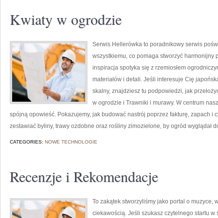
Kwiaty w ogrodzie
Serwis Hellerówka to poradnikowy serwis poś
wszystkiemu, co pomaga stworzyć harmonijny 
inspiracja spotyka się z rzemiosłem ogrodnicz
materiałów i detali. Jeśli interesuje Cię japońs
skalny, znajdziesz tu podpowiedzi, jak przełożyć
w ogrodzie i Trawniki i murawy. W centrum nasz
spójną opowieść. Pokazujemy, jak budować nastrój poprzez fakturę, zapach i 
zestawiać byliny, trawy ozdobne oraz rośliny zimozielone, by ogród wyglądał d
CATEGORIES:
NOWE TECHNOLOGIE
Recenzje i Rekomendacje
To zakątek stworzyliśmy jako portal o muzyce, 
ciekawością. Jeśli szukasz czytelnego startu 