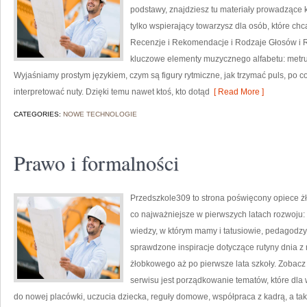
podstawy, znajdziesz tu materiały prowadzące k
tylko wspierający towarzysz dla osób, które chc
Recenzje i Rekomendacje i Rodzaje Głosów i R
kluczowe elementy muzycznego alfabetu: metrum
Wyjaśniamy prostym językiem, czym są figury rytmiczne, jak trzymać puls, po co
interpretować nuty. Dzięki temu nawet ktoś, kto dotąd
[ Read More ]
CATEGORIES:
NOWE TECHNOLOGIE
Prawo i formalności
Przedszkole309 to strona poświęcony opiece żł
co najważniejsze w pierwszych latach rozwoju:
wiedzy, w którym mamy i tatusiowie, pedagodzy
sprawdzone inspiracje dotyczące rutyny dnia 
żłobkowego aż po pierwsze lata szkoły. Zobacz t
serwisu jest porządkowanie tematów, które dla 
do nowej placówki, uczucia dziecka, reguły domowe, współpraca z kadrą, a t