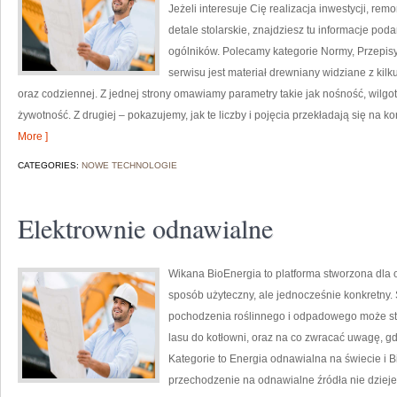
Jeżeli interesuje Cię realizacja inwestycji, re
detale stolarskie, znajdziesz tu informacje p
ogólników. Polecamy kategorie Normy, Przepis
serwisu jest materiał drewniany widziane z kil
oraz codziennej. Z jednej strony omawiamy parametry takie jak nośność, wilgo
żywotność. Z drugiej – pokazujemy, jak te liczby i pojęcia przekładają się na k
More ]
CATEGORIES:
NOWE TECHNOLOGIE
Elektrownie odnawialne
Wikana BioEnergia to platforma stworzona dla 
sposób użyteczny, ale jednocześnie konkretny.
pochodzenia roślinnego i odpadowego może sta
lasu do kotłowni, oraz na co zwracać uwagę, g
Kategorie to Energia odnawialna na świecie i Bi
przechodzenie na odnawialne źródła nie dzieje 