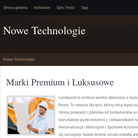
Strona główna
Archiwum
Spis Treści
Tagi
Nowe Technologie
Nowe Technologie
Marki Premium i Luksusowe
Landworld to centrum wiedzy stworzony z myśl
Rover. To miejsce dla tych, którzy chcą lepiej
Strona prowadzi czytelnika od fundamentów p
warsztatowy punkt widzenia z ciekawostkami ryn
Personalizacja i Motorsport i Sportowe Korzeni
się szczegóły. Nawet drobne oznaki potrafią w