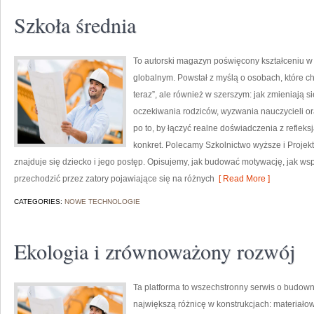
Szkoła średnia
To autorski magazyn poświęcony kształceniu w 
globalnym. Powstał z myślą o osobach, które chcą
teraz”, ale również w szerszym: jak zmieniają 
oczekiwania rodziców, wyzwania nauczycieli oraz
po to, by łączyć realne doświadczenia z refleks
konkret. Polecamy Szkolnictwo wyższe i Projek
znajduje się dziecko i jego postęp. Opisujemy, jak budować motywację, jak wsp
przechodzić przez zatory pojawiające się na różnych
[ Read More ]
CATEGORIES:
NOWE TECHNOLOGIE
Ekologia i zrównoważony rozwój
Ta platforma to wszechstronny serwis o budown
największą różnicę w konstrukcjach: materiał