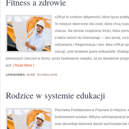
Fitness a zdrowie
o2fit.pl to centrum aktywności, które łączy prakty
To miejsce stworzone dla osób, które chcą rusz
chaosu. Na stronie znajdziesz treści, które po
a także wrócić do równowagi — bez presji, za to
odżywianie i Regeneracja i sen. Idea o2fit.pl o
zacząć, jeśli dostanie jasne wskazówki. Dlateg
pierwszych ćwiczeń w domu, przez budowanie nawyku, aż po świadome progre
jest
[ Read More ]
CATEGORIES:
NOWE TECHNOLOGIE
Rodzice w systemie edukacji
Placówka Podstawowa w Popowie to miejsce, w 
budowaniem postaw. Witryna szkolapopow.pl pr
oraz akcentuje kierunek starań wychowawców 