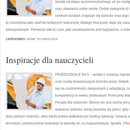
świata od etapu wczesnoszkolnego aż po nast
oraz stawiania sobie celów. Dobre kategorie to
centrum działań znajduje się dziecko oraz jeg
tu rozumiana jako start do kolejnych sukcesów, dlatego kluczowe staje się uw
emocjonalnym. Pierwsze lata to czas, gdy zaciekawienie jest najżywsza, a do
CATEGORIES:
NOWE TECHNOLOGIE
Inspiracje dla nauczycieli
PRZEDSZKOLE NA 5 – wortal o rozwoju najmło
oraz osoby towarzyszące dziecko przez żłobek z
się na codzienności związanych z adaptacją, n
kompetencji w wieku żłobkowym. Polecamy Inte
Porady dla rodziców. Strona nie jest suchą enc
wspierać dziecko, kiedy pojawia się płacz, gd
dniu pełnym nowości, albo kiedy trzeba wytłumaczyć trudną sytuację: zmianę pl
dorosłym i jednocześnie budować w dziecku to, co najważniejsze: spokój
[ Rea