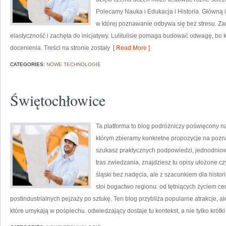
Polecamy Nauka i Edukacja i Historia. Główną i
w której poznawanie odbywa się bez stresu. Z
elastyczność i zachęta do inicjatywy. Lulitulisie pomaga budować odwagę, bo k
docenienia. Treści na stronie zostały
[ Read More ]
CATEGORIES:
NOWE TECHNOLOGIE
Świętochłowice
Ta platforma to blog podróżniczy poświęcony 
którym zbieramy konkretne propozycje na pozna
szukasz praktycznych podpowiedzi, jednodnio
tras zwiedzania, znajdziesz tu opisy ułożone cz
śląski bez nadęcia, ale z szacunkiem dla histor
stoi bogactwo regionu: od tętniących życiem ce
postindustrialnych pejzaży po sztukę. Ten blog przybliża popularne atrakcje, a
które umykają w pośpiechu. odwiedzający dostaje tu kontekst, a nie tylko krótk