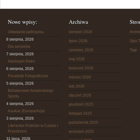
Nowe wpisy:
Archiwa
Stro
Układanie jadłospisu
sierpień 2026
Arch
8 sierpnia, 2026
lipiec 2026
Spis T
Dla seniorów
czerwiec 2026
Tagi
7 sierpnia, 2026
maj 2026
Harlequin Retro
kwiecień 2026
6 sierpnia, 2026
Poradniki Fotograficzne
marzec 2026
5 sierpnia, 2026
luty 2026
Bohaterowie Amatorskiego
styczeń 2026
Sportu
4 sierpnia, 2026
grudzień 2025
Kaukaz (Europa/Azja)
listopad 2025
3 sierpnia, 2026
październik 2025
Literackie Podróże w Czasie i
Przestrzeni
wrzesień 2025
31 lipca, 2026