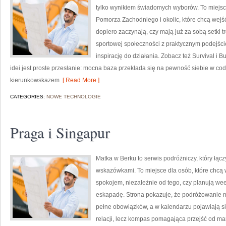
tylko wynikiem świadomych wyborów. To miejsce
Pomorza Zachodniego i okolic, które chcą wejś
dopiero zaczynają, czy mają już za sobą setki t
sportowej społeczności z praktycznym podejście
inspirację do działania. Zobacz też Survival i B
idei jest proste przesłanie: mocna baza przekłada się na pewność siebie w co
kierunkowskazem
[ Read More ]
CATEGORIES:
NOWE TECHNOLOGIE
Praga i Singapur
Matka w Berku to serwis podróżniczy, który łą
wskazówkami. To miejsce dla osób, które chcą 
spokojem, niezależnie od tego, czy planują w
eskapadę. Strona pokazuje, że podróżowanie mo
pełne obowiązków, a w kalendarzu pojawiają si
relacji, lecz kompas pomagająca przejść od ma