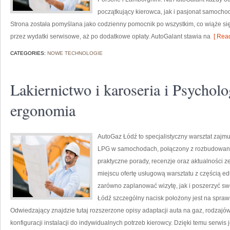
początkujący kierowca, jak i pasjonat samochodó
Strona została pomyślana jako codzienny pomocnik po wszystkim, co wiąże si
przez wydatki serwisowe, aż po dodatkowe opłaty. AutoGalant stawia na
[ Read
CATEGORIES:
NOWE TECHNOLOGIE
Lakiernictwo i karoseria i Psycholo
ergonomia
AutoGaz Łódź to specjalistyczny warsztat zajm
LPG w samochodach, połączony z rozbudowany
praktyczne porady, recenzje oraz aktualności z
miejscu ofertę usługową warsztatu z częścią e
zarówno zaplanować wizytę, jak i poszerzyć sw
Łódź szczególny nacisk położony jest na spraw
Odwiedzający znajdzie tutaj rozszerzone opisy adaptacji auta na gaz, rodzaj
konfiguracji instalacji do indywidualnych potrzeb kierowcy. Dzięki temu serwis j