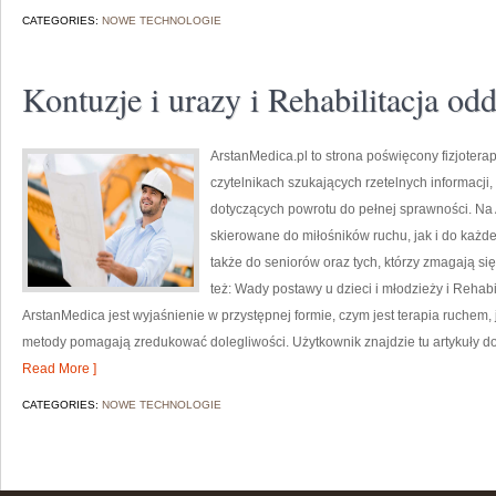
CATEGORIES:
NOWE TECHNOLOGIE
Kontuzje i urazy i Rehabilitacja o
ArstanMedica.pl to strona poświęcony fizjoterap
czytelnikach szukających rzetelnych informacj
dotyczących powrotu do pełnej sprawności. Na 
skierowane do miłośników ruchu, jak i do każde
także do seniorów oraz tych, którzy zmagają s
też: Wady postawy u dzieci i młodzieży i Reha
ArstanMedica jest wyjaśnienie w przystępnej formie, czym jest terapia ruchem,
metody pomagają zredukować dolegliwości. Użytkownik znajdzie tu artykuły dot
Read More ]
CATEGORIES:
NOWE TECHNOLOGIE