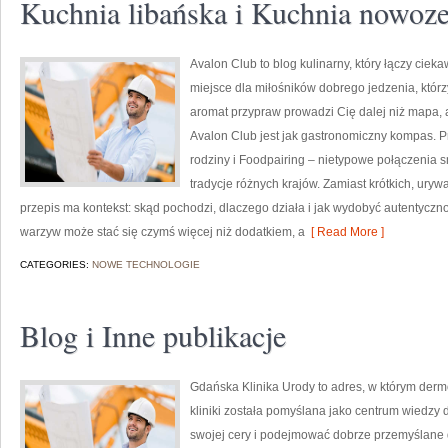
Kuchnia libańska i Kuchnia nowoz
Avalon Club to blog kulinarny, który łączy ciek
miejsce dla miłośników dobrego jedzenia, którzy
aromat przypraw prowadzi Cię dalej niż mapa, 
Avalon Club jest jak gastronomiczny kompas. Prz
rodziny i Foodpairing – nietypowe połączenia
tradycje różnych krajów. Zamiast krótkich, uryw
przepis ma kontekst: skąd pochodzi, dlaczego działa i jak wydobyć autentyczn
warzyw może stać się czymś więcej niż dodatkiem, a
[ Read More ]
CATEGORIES:
NOWE TECHNOLOGIE
Blog i Inne publikacje
Gdańska Klinika Urody to adres, w którym derm
kliniki została pomyślana jako centrum wiedzy d
swojej cery i podejmować dobrze przemyślane dec