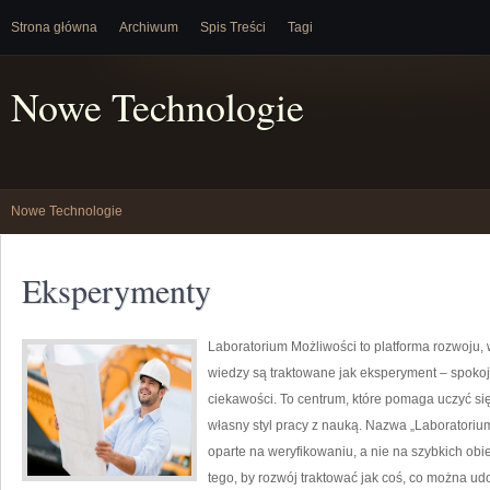
Strona główna
Archiwum
Spis Treści
Tagi
Nowe Technologie
Nowe Technologie
Eksperymenty
Laboratorium Możliwości to platforma rozwoju, 
wiedzy są traktowane jak eksperyment – spokoj
ciekawości. To centrum, które pomaga uczyć si
własny styl pracy z nauką. Nazwa „Laboratorium
oparte na weryfikowaniu, a nie na szybkich ob
tego, by rozwój traktować jak coś, co można ud