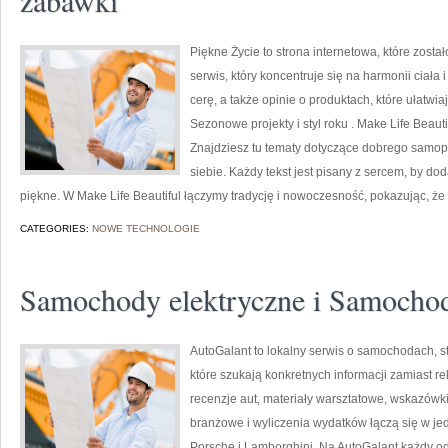
zabawki
Piękne Życie to strona internetowa, które zosta
serwis, który koncentruje się na harmonii ciała 
cerę, a także opinie o produktach, które ułatwi
Sezonowe projekty i styl roku . Make Life Beautifu
Znajdziesz tu tematy dotyczące dobrego samop
siebie. Każdy tekst jest pisany z sercem, by d
piękne. W Make Life Beautiful łączymy tradycję i nowoczesność, pokazując, że
CATEGORIES:
NOWE TECHNOLOGIE
Samochody elektryczne i Samochod
AutoGalant to lokalny serwis o samochodach, s
które szukają konkretnych informacji zamiast r
recenzje aut, materiały warsztatowe, wskazówk
branżowe i wyliczenia wydatków łączą się w je
Porsche i Lamborghini. Na AutoGalant każdy od