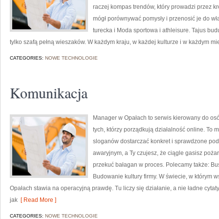
raczej kompas trendów, który prowadzi przez kroj
mógł porównywać pomysły i przenosić je do wł
turecka i Moda sportowa i athleisure. Tajus bud
tylko szafą pełną wieszaków. W każdym kraju, w każdej kulturze i w każdym mie
CATEGORIES:
NOWE TECHNOLOGIE
Komunikacja
Manager w Opałach to serwis kierowany do os
tych, którzy porządkują działalność online. To
sloganów dostarczać konkret i sprawdzone podej
awaryjnym, a Ty czujesz, że ciągle gasisz poża
przekuć bałagan w proces. Polecamy także: Busi
Budowanie kultury firmy. W świecie, w którym 
Opałach stawia na operacyjną prawdę. Tu liczy się działanie, a nie ładne cytat
jak
[ Read More ]
CATEGORIES:
NOWE TECHNOLOGIE