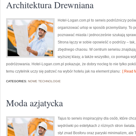
Architektura Drewniana
Hotel-Logan.com.pl to serwis podróżniczy poś
organizować urlop w sposób przemyślany. To pr
poznawać miasta i jednocześnie szukają spra
Strona łączy w sobie opowieść o podróży – tak,
zbędnego chaosu. W centrum serwisu znajdują s
wyższej klasy, a także wszystko, co pomaga w
podróżowania. Hotel-Logan.com.pl pokazuje, że dobry nocleg to nie tylko pokó
temu czytelnik uczy się patrzeć na wybór hotelu jak na element planu:
[ Read M
CATEGORIES:
NOWE TECHNOLOGIE
Moda azjatycka
Tajus to serwis inspiracyjny dla osób, które ch
wędrówki po estetykach z różnych stron świata.
styl znad Bosforu oraz paryski minimalizm, ale 