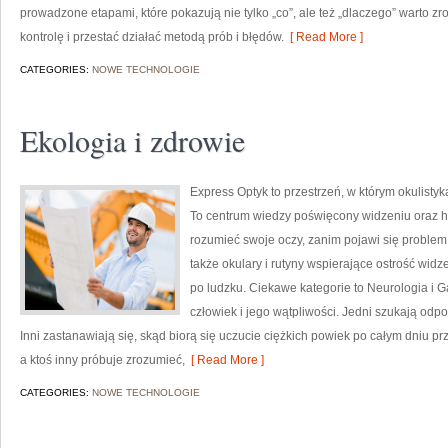
prowadzone etapami, które pokazują nie tylko „co”, ale też „dlaczego” warto zr
kontrolę i przestać działać metodą prób i błędów.
[ Read More ]
CATEGORIES:
NOWE TECHNOLOGIE
Ekologia i zdrowie
Express Optyk to przestrzeń, w którym okulisty
To centrum wiedzy poświęcony widzeniu oraz hig
rozumieć swoje oczy, zanim pojawi się problem. 
także okulary i rutyny wspierające ostrość widz
po ludzku. Ciekawe kategorie to Neurologia i Ga
człowiek i jego wątpliwości. Jedni szukają odp
Inni zastanawiają się, skąd biorą się uczucie ciężkich powiek po całym dniu p
a ktoś inny próbuje zrozumieć,
[ Read More ]
CATEGORIES:
NOWE TECHNOLOGIE