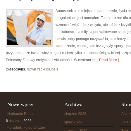
Anonserek.pl to miejsce o partnerstwie, życiu 
pragnieniach jest normalne. To przestrzeń dla o
wzmocnić więź – bez wstydu, ale też bez krzykliw
delikatnością, a mity są porządkowane spoko
serwis, który pomaga nazywać to, co między lud
zauroczenie, chemię, ale też zgrzyty, spory, sp
przypomina, że trwała więź nie jest cudem, tylko codziennością, w której liczą 
Polecamy Zabawy erotyczne i Aktualności. W centrum tej
[ Read More ]
CATEGORIES:
NOWE TECHNOLOGIE
Nowe wpisy:
Archiwa
Stro
Harlequin Retro
sierpień 2026
Arch
6 sierpnia, 2026
lipiec 2026
Spis T
Poradniki Fotograficzne
czerwiec 2026
Tagi