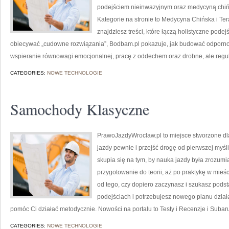
podejściem nieinwazyjnym oraz medycyną chiń
Kategorie na stronie to Medycyna Chińska i Tera
znajdziesz treści, które łączą holistyczne pode
obiecywać „cudowne rozwiązania”, Bodbam.pl pokazuje, jak budować odpornoś
wspieranie równowagi emocjonalnej, pracę z oddechem oraz drobne, ale regu
CATEGORIES:
NOWE TECHNOLOGIE
Samochody Klasyczne
PrawoJazdyWroclaw.pl to miejsce stworzone dl
jazdy pewnie i przejść drogę od pierwszej myśli
skupia się na tym, by nauka jazdy była zrozumi
przygotowanie do teorii, aż po praktykę w mieśc
od tego, czy dopiero zaczynasz i szukasz podst
podejściach i potrzebujesz nowego planu działa
pomóc Ci działać metodycznie. Nowości na portalu to Testy i Recenzje i Subaru
CATEGORIES:
NOWE TECHNOLOGIE