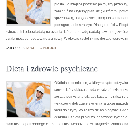
prosto. To miejsce powstało po to, aby przepisy
zamienić na czytelny plan, dzięki któremu potr
sprzedawcą, usługodawcą, firmą lub kontrahent
pomagać, a nie straszyć. Dlatego treści w Blog
sytuacjach i odpowiadają na pytania, które naprawdę padają: czy mogę zwrócić
działa niezgodność towaru z umową. W efekcie czytelnik nie dostaje teoretycz
CATEGORIES:
NOWE TECHNOLOGIE
Dieta i zdrowie psychiczne
OKdieta.pl to miejsce, w którym mądre odżywiani
serwis, który obiecuje cuda w tydzień, tylko pr
została pomyślana tak, aby każdy, niezależnie o
wskazówki dotyczące żywienia, a także narzędzi
teorii do rutyny. Polecamy działy Motywacja do z
centrum OKdieta.pl stoi zbilansowane żywienie
ciała bez niepotrzebnego cierpienia i bez wchodzenia w skrajności. Zamiast n