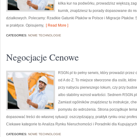
kilka kur na podwórku, prowadzisz większą za
kurnik, znajdziesz tu porady dopasowane do re
działkowych. Polecamy: Rzadkie Gatunki Ptaków w Polsce i Migracje Ptaków. S
w praktyce. Opisujemy,
[ Read More ]
CATEGORIES:
NOWE TECHNOLOGIE
Negocjacje Cenowe
RSGN.pl to pełny serwis, który prowadzi przez
od A do Z. To miejsce stworzone dla osób, któ
przy nabyciu pierwszego lokum, czy przy budow
albo stabilny wzrost wartości. Sednem RSGN.pl 
Zamiast ogólników znajdziesz tu instrukcje, che
pomysłu do wdrożenia. Strona porządkuje temat
dopasować treści do własnej sytuacji: oszczędzający, praktyk rynku oraz profes
Ciekawe kategorie to Analiza Rynku Nieruchomości i Poradniki dla Kupującyc
CATEGORIES:
NOWE TECHNOLOGIE