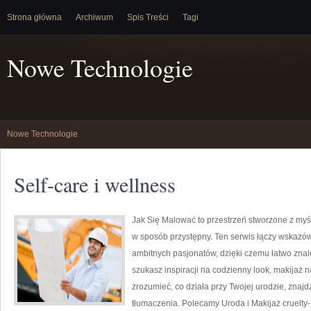
Strona główna
Archiwum
Spis Treści
Tagi
Nowe Technologie
Nowe Technologie
Self-care i wellness
Jak Się Malować to przestrzeń stworzone z my
w sposób przystępny. Ten serwis łączy wskazów
ambitnych pasjonatów, dzięki czemu łatwo znal
szukasz inspiracji na codzienny look, makijaż n
zrozumieć, co działa przy Twojej urodzie, znaj
tłumaczenia. Polecamy Uroda i Makijaż cruelty-