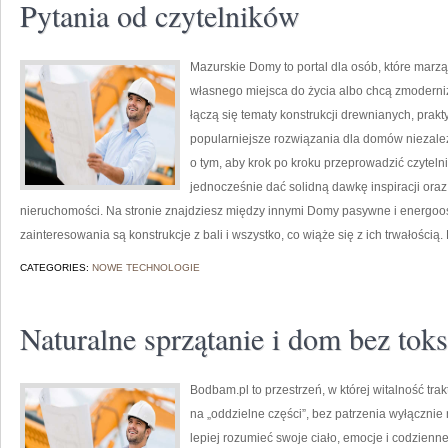
Pytania od czytelników
Mazurskie Domy to portal dla osób, które mar
własnego miejsca do życia albo chcą zmoderniz
łączą się tematy konstrukcji drewnianych, prak
popularniejsze rozwiązania dla domów niezależ
o tym, aby krok po kroku przeprowadzić czytelni
jednocześnie dać solidną dawkę inspiracji ora
nieruchomości. Na stronie znajdziesz między innymi Domy pasywne i energoosz
zainteresowania są konstrukcje z bali i wszystko, co wiąże się z ich trwałością
CATEGORIES:
NOWE TECHNOLOGIE
Naturalne sprzątanie i dom bez tok
Bodbam.pl to przestrzeń, w której witalność tra
na „oddzielne części”, bez patrzenia wyłącznie
lepiej rozumieć swoje ciało, emocje i codzienne 