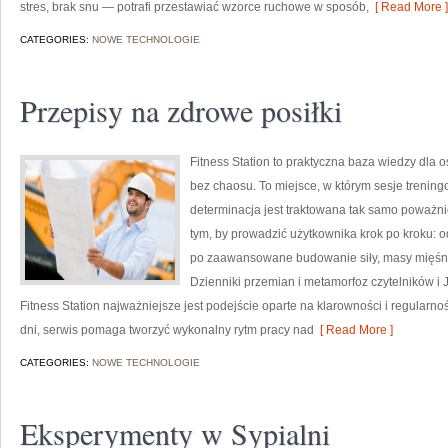
stres, brak snu — potrafi przestawiać wzorce ruchowe w sposób,
[ Read More ]
CATEGORIES:
NOWE TECHNOLOGIE
Przepisy na zdrowe posiłki
Fitness Station to praktyczna baza wiedzy dla
bez chaosu. To miejsce, w którym sesje trening
determinacja jest traktowana tak samo poważni
tym, by prowadzić użytkownika krok po kroku: o
po zaawansowane budowanie siły, masy mięśnio
Dzienniki przemian i metamorfoz czytelników i
Fitness Station najważniejsze jest podejście oparte na klarowności i regularno
dni, serwis pomaga tworzyć wykonalny rytm pracy nad
[ Read More ]
CATEGORIES:
NOWE TECHNOLOGIE
Eksperymenty w Sypialni