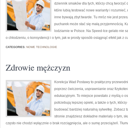
dziennik smaków dla tych, którzy chcą tworzyć 
które lubią testować nowe warianty i rozumieć
inne bywają zbyt twarde. Tu mróz nie jest prze
pucharek może stać się małą przyjemnością. Ka
lodziarnie w Polsce. Na Speed-Ice gelato nie s
o chłodzeniu, o konsystencji i o tym, jak w prosty sposób osiągnąć efekt jak z c
CATEGORIES:
NOWE TECHNOLOGIE
Zdrowie mężczyzn
Korekcja Wad Postawy to praktyczny przewodnik
poprzez ćwiczenia, usprawnianie oraz fizykoter
edukacyjnym. To miejsce powstało z myślą o oso
potrzebują lepszej opieki, a także o tych, którz
budować bardziej naturalną sylwetkę. Zobacz t
stronie znajdziesz dokładne materiały o tym, sk
często nie chodzi wyłącznie o brak rozciągnięcia, ale o sumę przeciążeń. Tłu