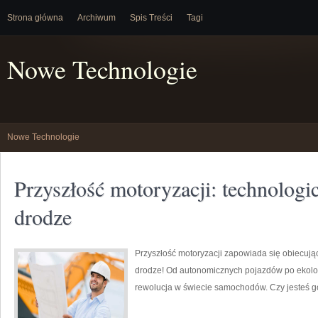
Strona główna
Archiwum
Spis Treści
Tagi
Nowe Technologie
Nowe Technologie
Przyszłość motoryzacji: technologi
drodze
Przyszłość motoryzacji zapowiada się obiecuj
drodze! Od autonomicznych pojazdów po ekol
rewolucja w świecie samochodów. Czy jesteś 