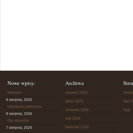
Nowe wpisy:
Archiwa
Stro
Wietnam
sierpień 2026
Arch
9 sierpnia, 2026
lipiec 2026
Spis T
Układanie jadłospisu
czerwiec 2026
Tagi
8 sierpnia, 2026
maj 2026
Dla seniorów
kwiecień 2026
7 sierpnia, 2026