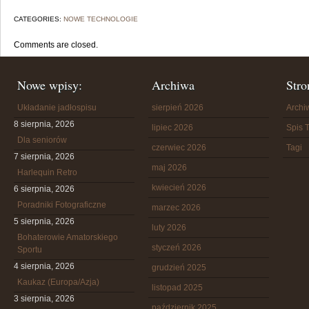
CATEGORIES:
NOWE TECHNOLOGIE
Comments are closed.
Nowe wpisy:
Archiwa
Stro
Układanie jadłospisu
sierpień 2026
Arch
8 sierpnia, 2026
lipiec 2026
Spis T
Dla seniorów
czerwiec 2026
Tagi
7 sierpnia, 2026
maj 2026
Harlequin Retro
kwiecień 2026
6 sierpnia, 2026
Poradniki Fotograficzne
marzec 2026
5 sierpnia, 2026
luty 2026
Bohaterowie Amatorskiego
styczeń 2026
Sportu
4 sierpnia, 2026
grudzień 2025
Kaukaz (Europa/Azja)
listopad 2025
3 sierpnia, 2026
październik 2025