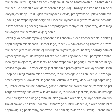
miejsc na Ziemi. Ogólnie Włochy mają tak dużo do zaoferowania, iż zabraknie 
miejsca. To pokazuje wielkie znaczenie tego kraju.|Każdy spośród nas z nieci
którym jest urlop. Po długich miesiącach ciężkiej pracy w końcu przychodzi t
udać się na wspólny odpoczynek. Obecnie wyborów w tymże zakresie posiadam
jest zapoznać się szczegółowo z propozycjami różnych biur podróży, które m
ciekawych miejsc w atrakcyjnej cenie.
Jeżeli tylko posiadamy taką sposobność i chcemy nieco zaoszczędzić, dobrze
popularnych miesiącach. Oprócz tego, iż ceny w tym czasie są znacznie niższe,
miejscach jest również mniej frustrująca. Wybierając cel naszej podróży pami
wypoczynkowych, do których zalicza się plaża czy dobry hotel, pomyśleć także o
Idealnym miejscem, które łączy ze sobą wspaniałą pogodę i interesujące miejs
Stolica tego kraju, a więc Ateny, jest zupełnie przesiąknięta wielką historią, k
urlop do Grecji można mieć pewność, iż nie dosięgnie nas znużenie. Każdeg
przepięknymi budowlami i legendami.|Australia to kraj, który według napraw
raj. Przecież to piękne państwo, gdzie nieustannie świeci słońce, zarobki są prz
zorganizowany. Nie dziwi w takim razie to, iż Australia jest miejscem, do któr
Jeśli należysz do owego grona, musisz głównie wiedzieć, że wycieczka do Austr
zlokalizowany na końcu świata – z naszego punktu widzenia, a więc same bilet
naprawdę się postaramy, zapewne uda nam się zwiedzić Australię. Trzeba najzwy