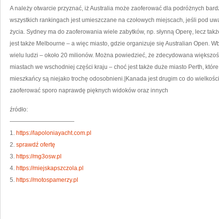
A należy otwarcie przyznać, iż Australia może zaoferować dla podróżnych bardz
wszystkich rankingach jest umieszczane na czołowych miejscach, jeśli pod u
życia. Sydney ma do zaoferowania wiele zabytków, np. słynną Operę, lecz takż
jest także Melbourne – a więc miasto, gdzie organizuje się Australian Open. W
wielu ludzi – około 20 milionów. Można powiedzieć, że zdecydowana większoś
miastach we wschodniej części kraju – choć jest także duże miasto Perth, któr
mieszkańcy są niejako trochę odosobnieni.|Kanada jest drugim co do wielkośc
zaoferować sporo naprawdę pięknych widoków oraz innych
źródło:
———————————
1.
https://lapoloniayacht.com.pl
2.
sprawdź ofertę
3.
https://mg3osw.pl
4.
https://miejskapszczola.pl
5.
https://motospamerzy.pl