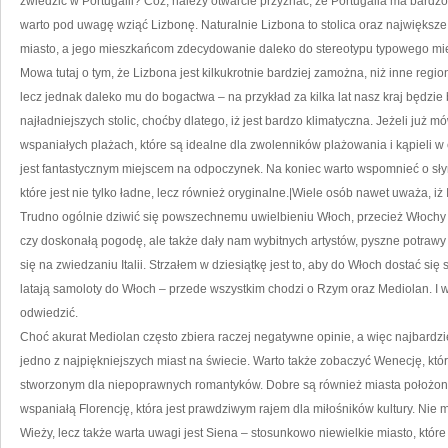
zwiedzić w Portugalii? Cóż, należy otwarcie przyznać, że Portugalia ma bard
warto pod uwagę wziąć Lizbonę. Naturalnie Lizbona to stolica oraz największe
miasto, a jego mieszkańcom zdecydowanie daleko do stereotypu typowego mie
Mowa tutaj o tym, że Lizbona jest kilkukrotnie bardziej zamożna, niż inne region
lecz jednak daleko mu do bogactwa – na przykład za kilka lat nasz kraj będzie 
najładniejszych stolic, choćby dlatego, iż jest bardzo klimatyczna. Jeżeli już 
wspaniałych plażach, które są idealne dla zwolenników plażowania i kąpieli 
jest fantastycznym miejscem na odpoczynek. Na koniec warto wspomnieć o słyn
które jest nie tylko ładne, lecz również oryginalne.|Wiele osób nawet uważa, iż I
Trudno ogólnie dziwić się powszechnemu uwielbieniu Włoch, przecież Włochy 
czy doskonałą pogodę, ale także dały nam wybitnych artystów, pyszne potrawy
się na zwiedzaniu Italii. Strzałem w dziesiątkę jest to, aby do Włoch dostać si
latają samoloty do Włoch – przede wszystkim chodzi o Rzym oraz Mediolan. I
odwiedzić.
Choć akurat Mediolan często zbiera raczej negatywne opinie, a więc najbard
jedno z najpiękniejszych miast na świecie. Warto także zobaczyć Wenecję, któ
stworzonym dla niepoprawnych romantyków. Dobre są również miasta położone 
wspaniałą Florencję, która jest prawdziwym rajem dla miłośników kultury. Nie 
Wieży, lecz także warta uwagi jest Siena – stosunkowo niewielkie miasto, które